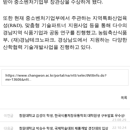
받아 중소벤처기업부 장관상을 수상하게 됐다
.
또한 현재 중소벤처기업부에서 주관하는 지역특화산업육
성
(R&D),
맞춤형 기술파트너
지원사업 등을 통해 다수의
경남지역 식품기업과 공동 연구를 진행했고, 농림축산식품
부, (
재
)
경남테크노파크
,
경상남도에서 지원하는 다양한
산학협력 기술개발사업을 진행하고 있다
.
https://www.changwon.ac.kr/portal/na/ntt/selectNttInfo.do?
mi=13606&ntt…
목록
이전글
창원대학교 김성미 학생, 한국식품저장유통학회 대학원생 구두발표 우수상!
23.08.29
22.10.24
다음글
창원대학교 박승수 학생, 국제학술대회 제품개발 경진대회 입상