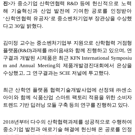
가 중소기업 산학연협력
R&D
등에
헌신적으로 노력
진>
해 기술혁신과 산업 발전에 기여한 공로를 인정받아
‘산
학연협력 유공
자
’
로 중소벤처기업부 장관상을 수상했
다고
30
일 밝혔다
.
김미정 교수는 중소벤처기업부 지원으로 산학협력 거점형
플랫폼(R&D)과제를 ㈜이음새와
함께 진행하고 있으며
,
연
구결과 개발된 시제품은 최근
KFN International Symposiu
m and Annual Meeting
의 제품개발경진대회에서 은상을
수상했고
,
그 연구결과는
SCIE
저널에 투고했다
.
최근 산학연 플랫폼 협력기술개발사업에 선정돼 ㈜센소
아이와 함께 식품산업
스
마트 팩토리 적용을 위한 소비자
트렌드 기반 딥러닝 모듈 구축 등의 연구를 진행하고 있다.
2018
년부터 다수의 산학협력과제를 성공적으로 수행하여
중소기업 발전과 애로기술 해결에 헌신해 온 공로를 인정